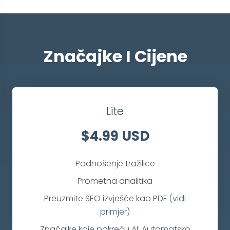
Značajke I Cijene
Lite
$4.99 USD
Podnošenje tražilice
Prometna analitika
Preuzmite SEO izvješće kao PDF
(vidi
primjer)
Značajke koje pokreću AI: Automatsko